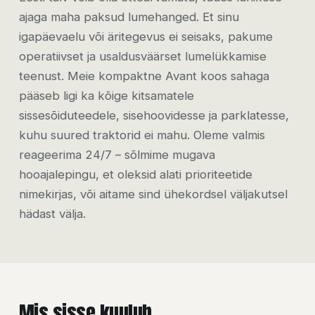
ajaga maha paksud lumehanged. Et sinu
igapäevaelu või äritegevus ei seisaks, pakume
operatiivset ja usaldusväärset lumelükkamise
teenust. Meie kompaktne Avant koos sahaga
pääseb ligi ka kõige kitsamatele
sissesõiduteedele, sisehoovidesse ja parklatesse,
kuhu suured traktorid ei mahu. Oleme valmis
reageerima 24/7 – sõlmime mugava
hooajalepingu, et oleksid alati prioriteetide
nimekirjas, või aitame sind ühekordsel väljakutsel
hädast välja.
Mis sisse kuulub