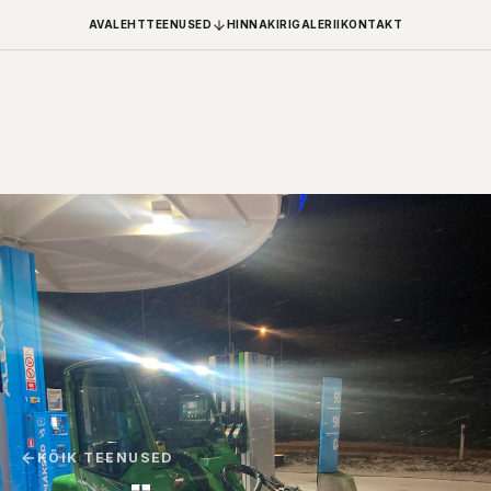
AVALEHT
TEENUSED
HINNAKIRI
GALERII
KONTAKT
KÕIK TEENUSED