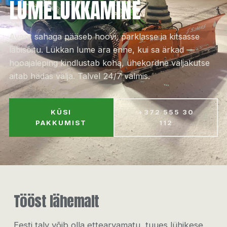
LUMELÜKKAMINE
Avant sahaga pääseb hoovi, parklasse ja kitsasse
läbisõitu. Lükkan lume ära enne, kui sa ärkad —
hooajaleping kindlustab koha, ühekordne väljakutse
aitab hädas välja. Talvel 24/7 valmis.
KÜSI
+372 555 30
PAKKUMIST
112
Tööst lähemalt
Eesti talv võib olla ettearvamatu, tuues lühikese