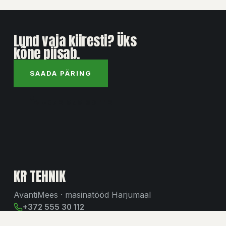
Lund vaja kiiresti? Üks
kõne piisab.
SAADA PÄRING
+372 555 30 112
KR TEHNIK
AvantiMees · masinatööd Harjumaal
+372 555 30 112
krtehnik1@gmail.com